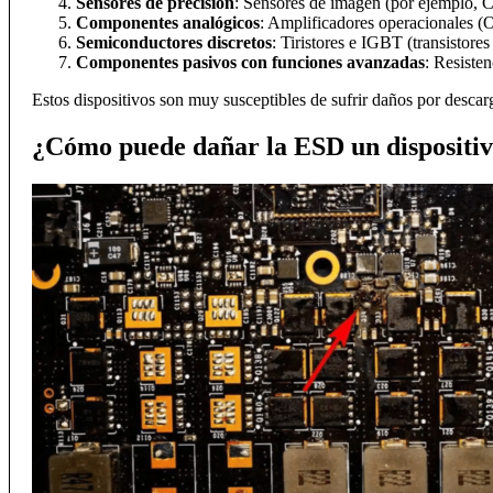
Sensores de precisión
: Sensores de imagen (por ejemplo,
Componentes analógicos
: Amplificadores operacionales (
Semiconductores discretos
: Tiristores e IGBT (transistores
Componentes pasivos con funciones avanzadas
: Resiste
Estos dispositivos son muy susceptibles de sufrir daños por descarg
¿Cómo puede dañar la ESD un dispositiv