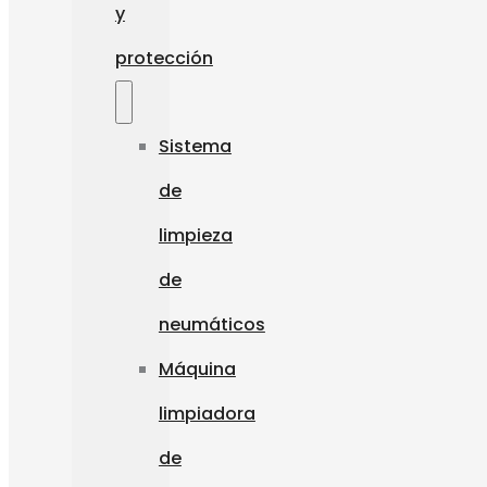
y
protección
Sistema
de
limpieza
de
neumáticos
Máquina
limpiadora
de