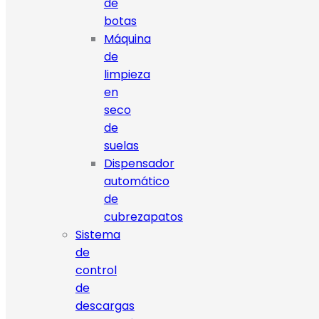
de
botas
Máquina
de
limpieza
en
seco
de
suelas
Dispensador
automático
de
cubrezapatos
Sistema
de
control
de
descargas