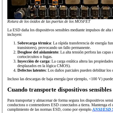
Rotura de los óxidos de las puertas de los MOSFET
La ESD daña los dispositivos sensibles mediante impulsos de alta 
incluyen:
Sobrecarga térmica
: La rápida transferencia de energía fu
transistores), provocando un fallo permanente.
Desglose del aislamiento
: La alta tensión perfora las capa
cortocircuitos o fugas.
Inyección de carga
: La carga estática altera las propieda
desplazados en la lógica CMOS).
Defectos latentes
: Los daños parciales pueden debilitar lo
Incluso las descargas de baja energía (por ejemplo, <100 V) pued
Cuando transporte dispositivos sensibles 
Para transportar y almacenar de forma segura los dispositivos sensi
conductora o contenedores ESD conectados a tierra. Mantenga el cont
cumplimiento de las normas ESD, como por ejemplo
ANSI/ESD 