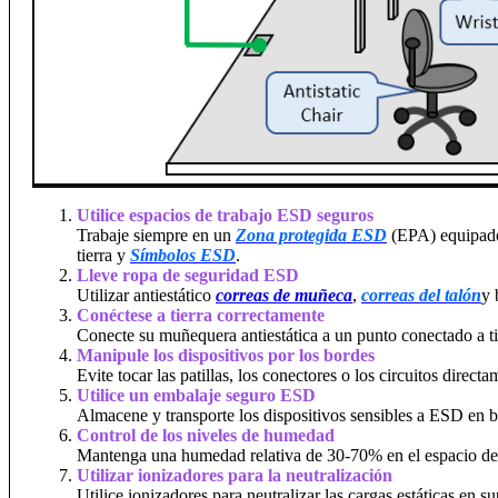
Utilice espacios de trabajo ESD seguros
Trabaje siempre en un
Zona protegida ESD
(EPA) equipados
tierra y
Símbolos ESD
.
Lleve ropa de seguridad ESD
Utilizar antiestático
correas de muñeca
,
correas del talón
y 
Conéctese a tierra correctamente
Conecte su muñequera antiestática a un punto conectado a ti
Manipule los dispositivos por los bordes
Evite tocar las patillas, los conectores o los circuitos dire
Utilice un embalaje seguro ESD
Almacene y transporte los dispositivos sensibles a ESD en b
Control de los niveles de humedad
Mantenga una humedad relativa de 30-70% en el espacio de tr
Utilizar ionizadores para la neutralización
Utilice ionizadores para neutralizar las cargas estáticas en 