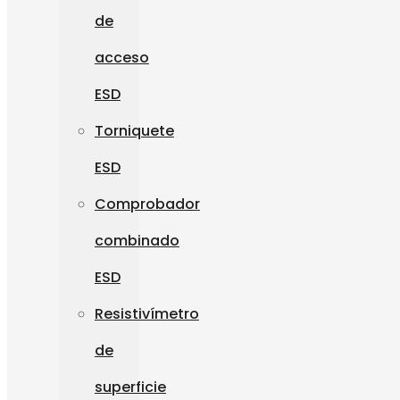
de
acceso
ESD
Torniquete
ESD
Comprobador
combinado
ESD
Resistivímetro
de
superficie