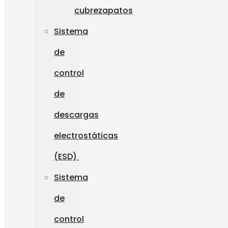
cubrezapatos
Sistema
de
control
de
descargas
electrostáticas
(ESD)
Sistema
de
control