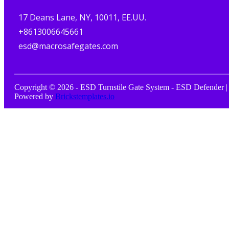
17 Deans Lane, NY, 10011, EE.UU.
+8613006645661
esd@macrosafegates.com
Copyright © 2026 - ESD Turnstile Gate System - ESD Defender |
Powered by
Brickstemplates.io