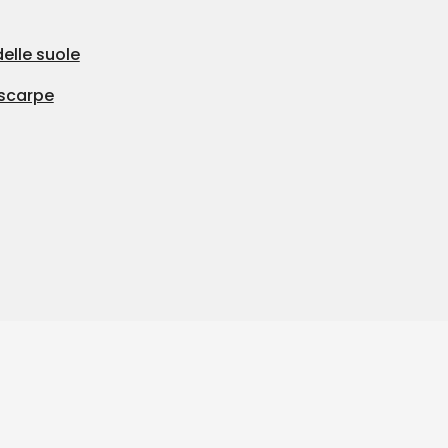
elle suole
iscarpe