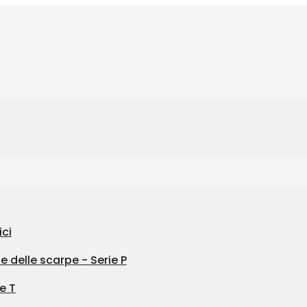
ici
e delle scarpe - Serie P
e T