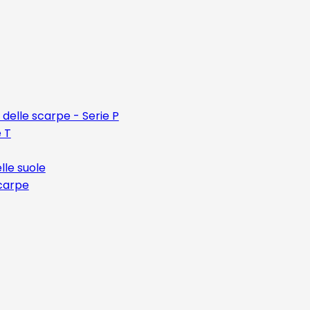
 delle scarpe - Serie P
e T
lle suole
scarpe