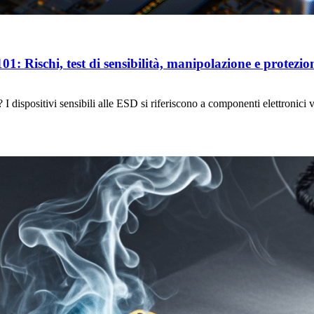
e 101: Rischi, test di sensibilità, manipolazione e protezio
 I dispositivi sensibili alle ESD si riferiscono a componenti elettronici vu