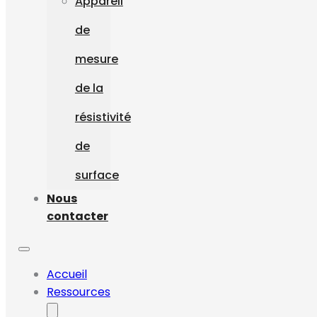
Appareil
de
mesure
de la
résistivité
de
surface
Nous
contacter
Accueil
Ressources