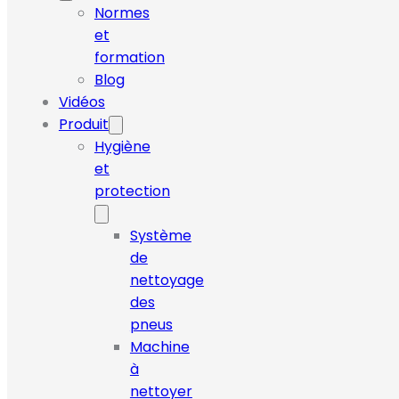
Normes
et
formation
Blog
Vidéos
Produit
Hygiène
et
protection
Système
de
nettoyage
des
pneus
Machine
à
nettoyer