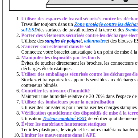
Utiliser des espaces de travail sécurisés contre les décha
Travailler toujours dans un
Zone protégée contre les déchar
sol ESD
des surfaces de travail reliées à la terre et des
Symbo
Porter des vêtements sécurisés contre les décharges élec
Utilisez des
sangles de poignet
,
talonnettes
et des blouses ES
S'ancrer correctement dans le sol
Connectez votre bracelet antistatique à un point de mise à la
Manipuler les dispositifs par les bords
Évitez de toucher directement les broches, les connecteurs o
décharges électrostatiques.
Utiliser des emballages sécurisés contre les décharges él
Stockez et transportez les appareils sensibles aux décharges 
conteneurs blindés.
Contrôler les niveaux d'humidité
Maintenir une humidité relative de 30-70% dans l'espace de tr
Utiliser des ionisateurs pour la neutralisation
Utiliser des ionisateurs pour neutraliser les charges statiqu
Vérification quotidienne des dispositifs de mise à la terr
Utilisation
Testeur combiné ESD
de vérifier quotidiennemen
Éviter les matériaux hautement statiques
Tenir les plastiques, le vinyle et les autres matériaux hautem
Limiter les mouvements dans l'APE