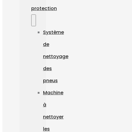
protection
Système
de
nettoyage
des
pneus
Machine
à
nettoyer
les