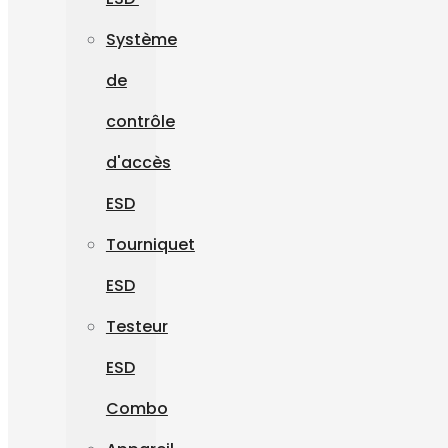
Système
de
contrôle
d'accès
ESD
Tourniquet
ESD
Testeur
ESD
Combo