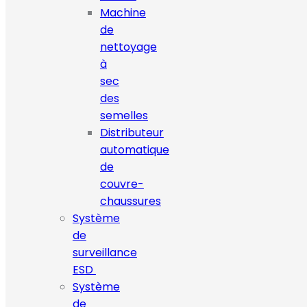
Machine
de
nettoyage
à
sec
des
semelles
Distributeur
automatique
de
couvre-
chaussures
Système
de
surveillance
ESD
Système
de