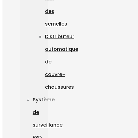
des
semelles
Distributeur
automatique
de
couvre-
chaussures
Système
de
surveillance
ESD