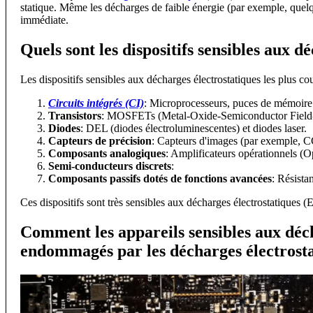
statique. Même les décharges de faible énergie (par exemple, que
immédiate.
Quels sont les dispositifs sensibles aux d
Les dispositifs sensibles aux décharges électrostatiques les plus cou
Circuits intégrés (CI)
: Microprocesseurs, puces de mémoir
Transistors
: MOSFETs (Metal-Oxide-Semiconductor Field-Eff
Diodes
: DEL (diodes électroluminescentes) et diodes laser.
Capteurs de précision
: Capteurs d'images (par exemple,
Composants analogiques
: Amplificateurs opérationnels (O
Semi-conducteurs discrets
:
Composants passifs dotés de fonctions avancées
: Résista
Ces dispositifs sont très sensibles aux décharges électrostatiques (E
Comment les appareils sensibles aux déch
endommagés par les décharges électrosta