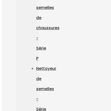
semelles
de
chaussures
-
Série
P
Nettoyeur
de
semelles
-
Série