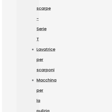
scarpe
-
Serie
T
Lavatrice
per
scarponi
Macchina
per
la
pulizia