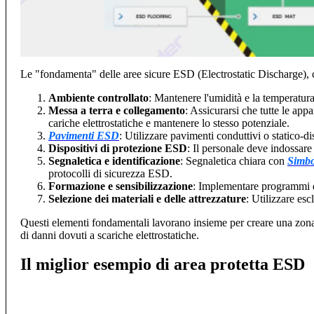
Le "fondamenta" delle aree sicure ESD (Electrostatic Discharge)
Ambiente controllato
: Mantenere l'umidità e la temperatura
Messa a terra e collegamento
: Assicurarsi che tutte le app
cariche elettrostatiche e mantenere lo stesso potenziale.
Pavimenti ESD
: Utilizzare pavimenti conduttivi o statico-dis
Dispositivi di protezione ESD
: Il personale deve indossar
Segnaletica e identificazione
: Segnaletica chiara con
Simb
protocolli di sicurezza ESD.
Formazione e sensibilizzazione
: Implementare programmi d
Selezione dei materiali e delle attrezzature
: Utilizzare es
Questi elementi fondamentali lavorano insieme per creare una zona s
di danni dovuti a scariche elettrostatiche.
Il miglior esempio di area protetta ESD