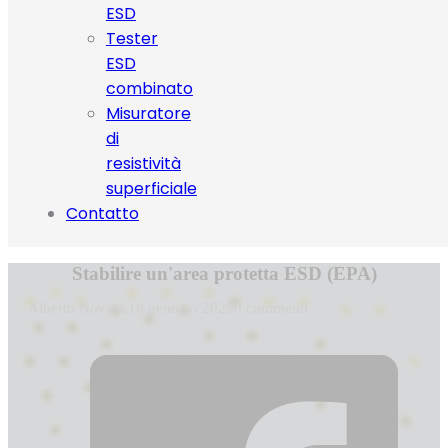
ESD
Tester
ESD
combinato
Misuratore
di
resistività
superficiale
Contatto
Stabilire un'area protetta ESD (EPA)
Alberto Novack
18 gennaio 2025
0 commenti