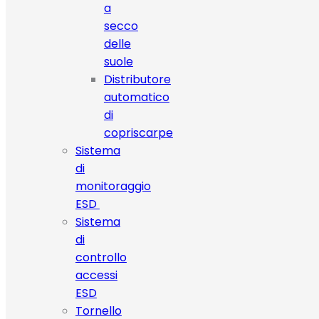
a
secco
delle
suole
Distributore
automatico
di
copriscarpe
Sistema
di
monitoraggio
ESD
Sistema
di
controllo
accessi
ESD
Tornello