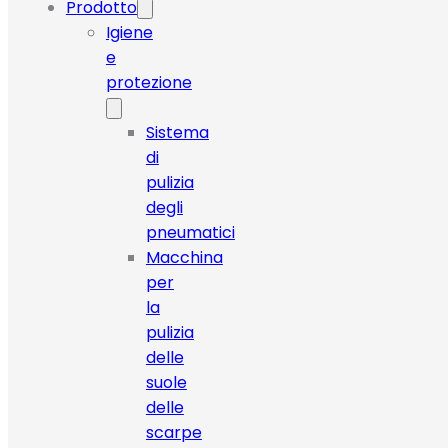
Prodotto
Igiene
e
protezione
Sistema
di
pulizia
degli
pneumatici
Macchina
per
la
pulizia
delle
suole
delle
scarpe