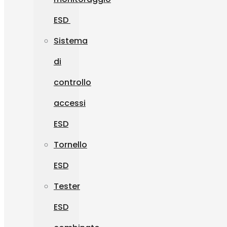
ESD
Sistema
di
controllo
accessi
ESD
Tornello
ESD
Tester
ESD