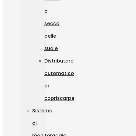
a
secco
delle
suole
Distributore
automatico
di
copriscarpe
Sistema
di
monitoraggio