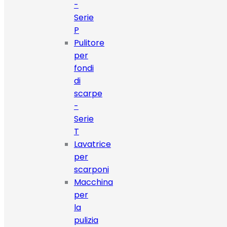
-
Serie
P
Pulitore
per
fondi
di
scarpe
-
Serie
T
Lavatrice
per
scarponi
Macchina
per
la
pulizia