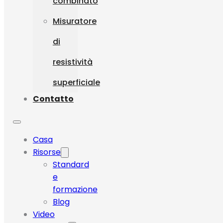
combinato
Misuratore
di
resistività
superficiale
Contatto
Casa
Risorse
Standard
e
formazione
Blog
Video