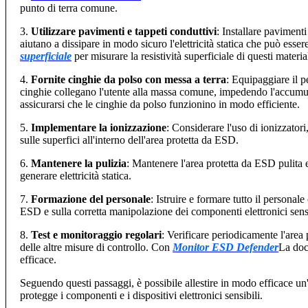
punto di terra comune.
3.
Utilizzare pavimenti e tappeti conduttivi
: Installare pavimenti
aiutano a dissipare in modo sicuro l'elettricità statica che può esse
superficiale
per misurare la resistività superficiale di questi materi
4.
Fornite cinghie da polso con messa a terra
: Equipaggiare il p
cinghie collegano l'utente alla massa comune, impedendo l'accumulo 
assicurarsi che le cinghie da polso funzionino in modo efficiente.
5.
Implementare la ionizzazione
: Considerare l'uso di ionizzatori,
sulle superfici all'interno dell'area protetta da ESD.
6.
Mantenere la pulizia
: Mantenere l'area protetta da ESD pulita e
generare elettricità statica.
7.
Formazione del personale
: Istruire e formare tutto il personal
ESD e sulla corretta manipolazione dei componenti elettronici sensi
8.
Test e monitoraggio regolari
: Verificare periodicamente l'area 
delle altre misure di controllo. Con
Monitor ESD Defender
La doc
efficace.
Seguendo questi passaggi, è possibile allestire in modo efficace un'
protegge i componenti e i dispositivi elettronici sensibili.