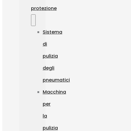
protezione
Sistema
di
pulizia
degli
pneumatici
Macchina
per
la
pulizia