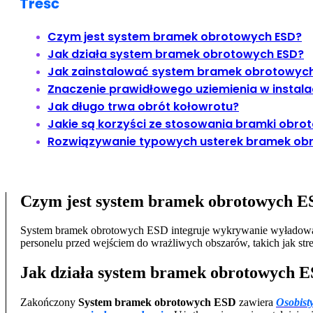
Treść
Czym jest system bramek obrotowych ESD?
Jak działa system bramek obrotowych ESD?
Jak zainstalować system bramek obrotowyc
Znaczenie prawidłowego uziemienia w instal
Jak długo trwa obrót kołowrotu?
Jakie są korzyści ze stosowania bramki obro
Rozwiązywanie typowych usterek bramek ob
Czym jest system bramek obrotowych 
System bramek obrotowych ESD integruje wykrywanie wyładowań 
personelu przed wejściem do wrażliwych obszarów, takich jak stre
Jak działa system bramek obrotowych 
Zakończony
System bramek obrotowych ESD
zawiera
Osobisty