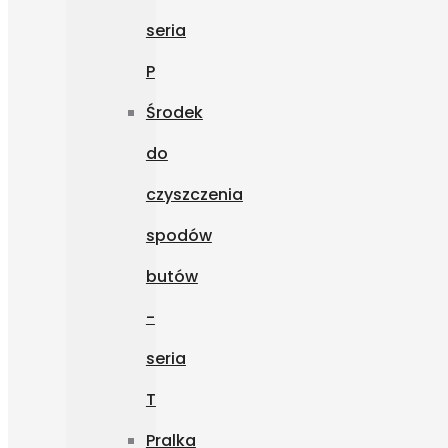
seria
P
Środek
do
czyszczenia
spodów
butów
-
seria
T
Pralka