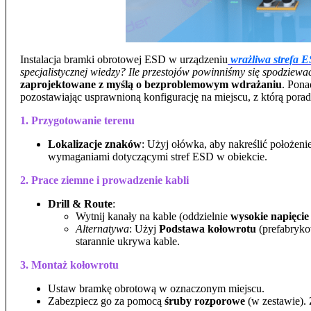
Instalacja bramki obrotowej ESD w urządzeniu
wrażliwa strefa 
specjalistycznej wiedzy? Ile przestojów powinniśmy się spodziewa
zaprojektowane z myślą o bezproblemowym wdrażaniu
. Pona
pozostawiając usprawnioną konfigurację na miejscu, z którą poradz
1. Przygotowanie terenu
Lokalizacje znaków
: Użyj ołówka, aby nakreślić położeni
wymaganiami dotyczącymi stref ESD w obiekcie.
2. Prace ziemne i prowadzenie kabli
Drill & Route
:
Wytnij kanały na kable (oddzielnie
wysokie napięcie
Alternatywa
: Użyj
Podstawa kołowrotu
(prefabryko
starannie ukrywa kable.
3. Montaż kołowrotu
Ustaw bramkę obrotową w oznaczonym miejscu.
Zabezpiecz go za pomocą
śruby rozporowe
(w zestawie).