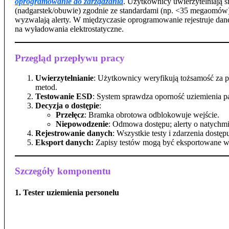
oprogramowanie do zarządzania
. Użytkownicy uwierzytelniają s
(nadgarstek/obuwie) zgodnie ze standardami (np. <35 megaomów).
wyzwalają alerty. W międzyczasie oprogramowanie rejestruje dan
na wyładowania elektrostatyczne.
Przegląd przepływu pracy
Uwierzytelnianie
: Użytkownicy weryfikują tożsamość za
metod.
Testowanie ESD
: System sprawdza oporność uziemienia pa
Decyzja o dostępie
:
Przełęcz
: Bramka obrotowa odblokowuje wejście.
Niepowodzenie
: Odmowa dostępu; alerty o natychm
Rejestrowanie danych
: Wszystkie testy i zdarzenia dostę
Eksport danych:
Zapisy testów mogą być eksportowane w 
Szczegóły komponentu
1. Tester uziemienia personelu