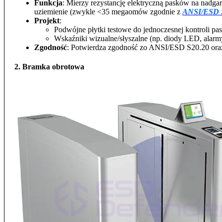
Funkcja
: Mierzy rezystancję elektryczną pasków na nadga
uziemienie (zwykle <35 megaomów zgodnie z
A
NSI/ESD 
Projekt
:
Podwójne płytki testowe do jednoczesnej kontroli pas
Wskaźniki wizualne/słyszalne (np. diody LED, alarmy)
Zgodność
: Potwierdza zgodność z
o ANSI/ESD S20.20
or
2. Bramka obrotowa