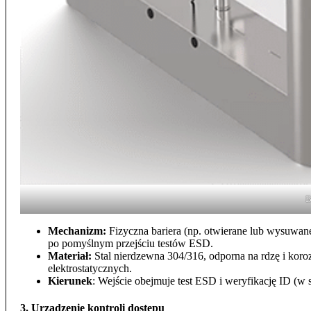
B
Mechanizm:
Fizyczna bariera (np. otwierane lub wysuwane
po pomyślnym przejściu testów ESD.
Materiał:
Stal nierdzewna 304/316, odporna na rdzę i koro
elektrostatycznych.
Kierunek
: Wejście obejmuje test ESD i weryfikację ID (w
3. Urządzenie kontroli dostępu