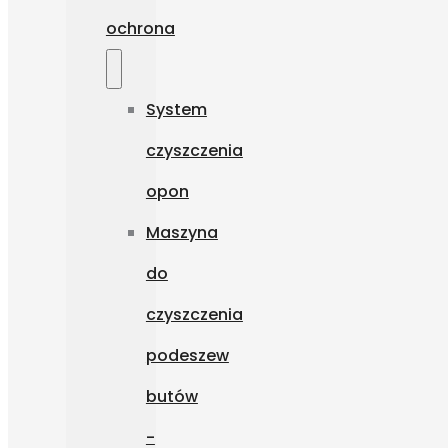
ochrona
System
czyszczenia
opon
Maszyna
do
czyszczenia
podeszew
butów
-