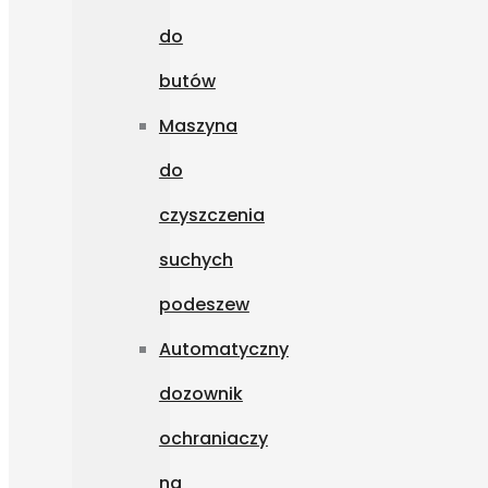
do
butów
Maszyna
do
czyszczenia
suchych
podeszew
Automatyczny
dozownik
ochraniaczy
na