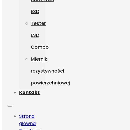
ESD
Tester
ESD
Combo
Miernik
rezystywności
powierzchniowej
Kontakt
Strona
główna