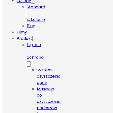
Zasoby
Standard
i
szkolenie
Blog
Filmy
Produkt
Higiena
i
ochrona
System
czyszczenia
opon
Maszyna
do
czyszczenia
podeszew