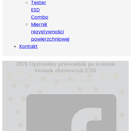
Tester
ESD
Combo
Miernik
rezystywności
powierzchniowej
Kontakt
2026 Optymalny przewodnik po systemie
bramek obrotowych ESD
Alberto Novack
czerwiec 2, 2025
0 komentarzy