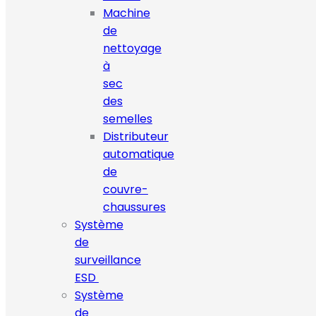
Machine
de
nettoyage
à
sec
des
semelles
Distributeur
automatique
de
couvre-
chaussures
Système
de
surveillance
ESD
Système
de