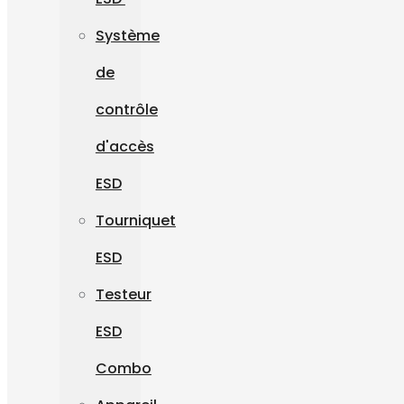
Système
de
contrôle
d'accès
ESD
Tourniquet
ESD
Testeur
ESD
Combo