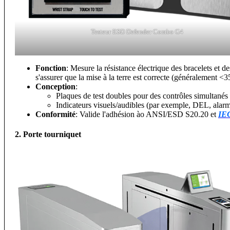
Testeur ESD Defender Combo G4
Fonction
: Mesure la résistance électrique des bracelets et d
s'assurer que la mise à la terre est correcte (généralement
Conception
:
Plaques de test doubles pour des contrôles simultanés 
Indicateurs visuels/audibles (par exemple, DEL, alarme
Conformité
: Valide l'adhésion à
o ANSI/ESD S20.20
et
IEC
2. Porte tourniquet