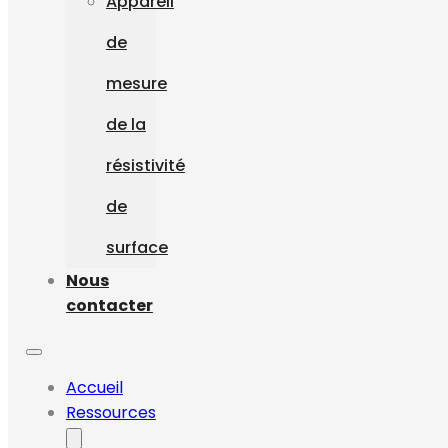
Appareil
de
mesure
de la
résistivité
de
surface
Nous
contacter
Accueil
Ressources