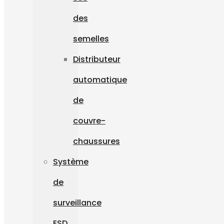
des
semelles
Distributeur
automatique
de
couvre-
chaussures
Système
de
surveillance
ESD