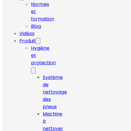
Normes
et
formation
Blog
Vidéos
Produit
Hygiène
et
protection
Système
de
nettoyage
des
pneus
Machine
à
nettoyer