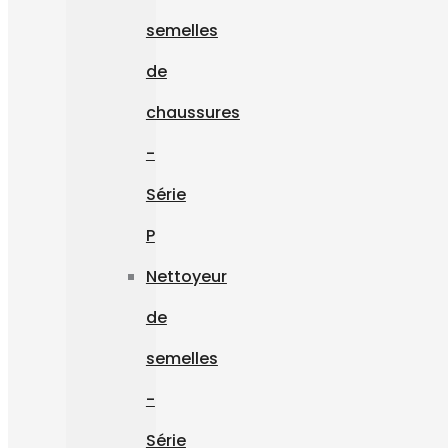
semelles
de
chaussures
-
Série
P
Nettoyeur
de
semelles
-
Série