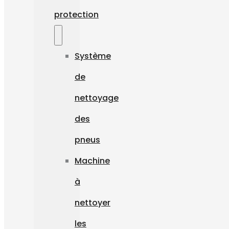
protection
Système
de
nettoyage
des
pneus
Machine
à
nettoyer
les