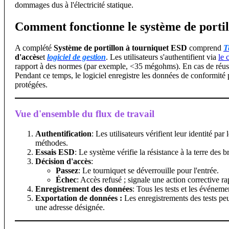
dommages dus à l'électricité statique.
Comment fonctionne le système de porti
A complété
Système de portillon à tourniquet ESD
comprend
T
d'accès
et
logiciel de gestion
. Les utilisateurs s'authentifient via
le 
rapport à des normes (par exemple, <35 mégohms). En cas de réussite
Pendant ce temps, le logiciel enregistre les données de conformité pou
protégées.
Vue d'ensemble du flux de travail
Authentification
: Les utilisateurs vérifient leur identité p
méthodes.
Essais ESD
: Le système vérifie la résistance à la terre des 
Décision d'accès
:
Passez
: Le tourniquet se déverrouille pour l'entrée.
Échec
: Accès refusé ; signale une action corrective ra
Enregistrement des données
: Tous les tests et les événeme
Exportation de données :
Les enregistrements des tests pe
une adresse désignée.