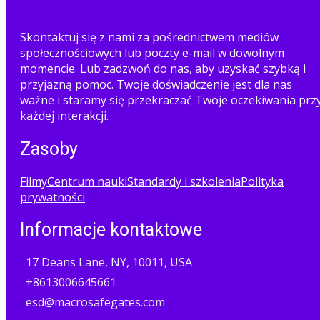
Skontaktuj się z nami za pośrednictwem mediów
społecznościowych lub poczty e-mail w dowolnym
momencie. Lub zadzwoń do nas, aby uzyskać szybką i
przyjazną pomoc. Twoje doświadczenie jest dla nas
ważne i staramy się przekraczać Twoje oczekiwania prz
każdej interakcji.
Zasoby
Filmy
Centrum nauki
Standardy i szkolenia
Polityka
prywatności
Informacje kontaktowe
17 Deans Lane, NY, 10011, USA
+8613006645661
esd@macrosafegates.com