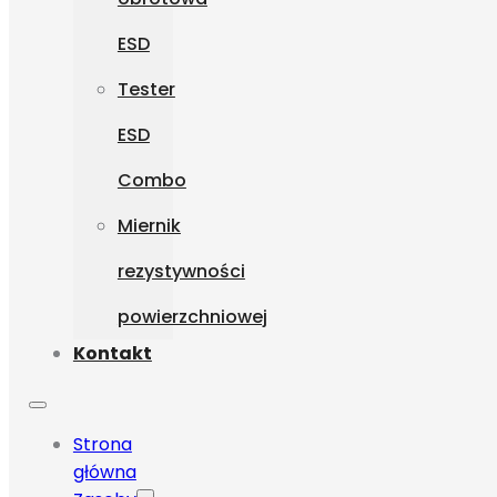
ESD
Tester
ESD
Combo
Miernik
rezystywności
powierzchniowej
Kontakt
Strona
główna