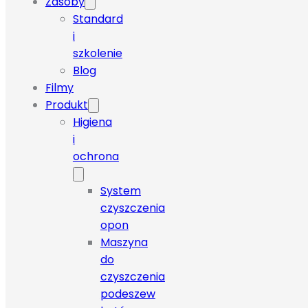
Zasoby
Standard
i
szkolenie
Blog
Filmy
Produkt
Higiena
i
ochrona
System
czyszczenia
opon
Maszyna
do
czyszczenia
podeszew