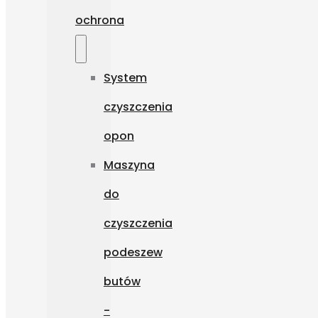
ochrona
System
czyszczenia
opon
Maszyna
do
czyszczenia
podeszew
butów
-