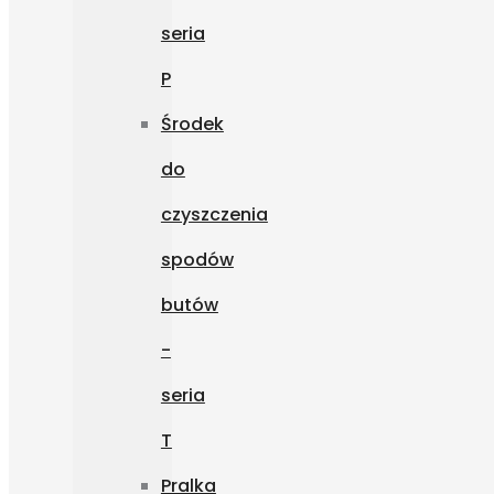
seria
P
Środek
do
czyszczenia
spodów
butów
-
seria
T
Pralka