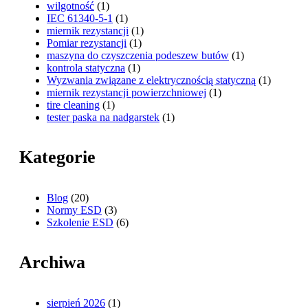
wilgotność
(1)
IEC 61340-5-1
(1)
miernik rezystancji
(1)
Pomiar rezystancji
(1)
maszyna do czyszczenia podeszew butów
(1)
kontrola statyczna
(1)
Wyzwania związane z elektrycznością statyczną
(1)
miernik rezystancji powierzchniowej
(1)
tire cleaning
(1)
tester paska na nadgarstek
(1)
Kategorie
Blog
(20)
Normy ESD
(3)
Szkolenie ESD
(6)
Archiwa
sierpień 2026
(1)