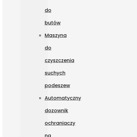
do
butów
Maszyna
do
czyszczenia
suchych
podeszew
Automatyczny
dozownik
ochraniaczy
na