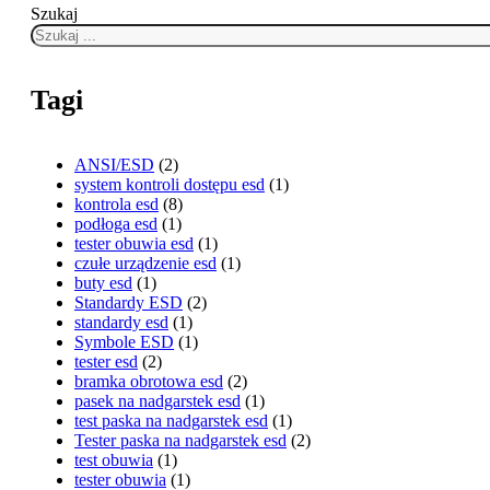
Szukaj
Tagi
ANSI/ESD
(2)
system kontroli dostępu esd
(1)
kontrola esd
(8)
podłoga esd
(1)
tester obuwia esd
(1)
czułe urządzenie esd
(1)
buty esd
(1)
Standardy ESD
(2)
standardy esd
(1)
Symbole ESD
(1)
tester esd
(2)
bramka obrotowa esd
(2)
pasek na nadgarstek esd
(1)
test paska na nadgarstek esd
(1)
Tester paska na nadgarstek esd
(2)
test obuwia
(1)
tester obuwia
(1)