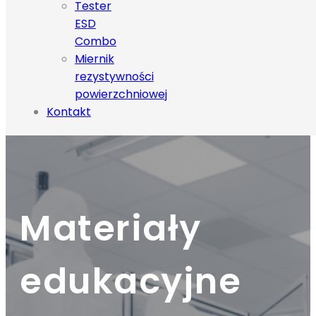
Tester
ESD
Combo
Miernik
rezystywności
powierzchniowej
Kontakt
Materiały
edukacyjne