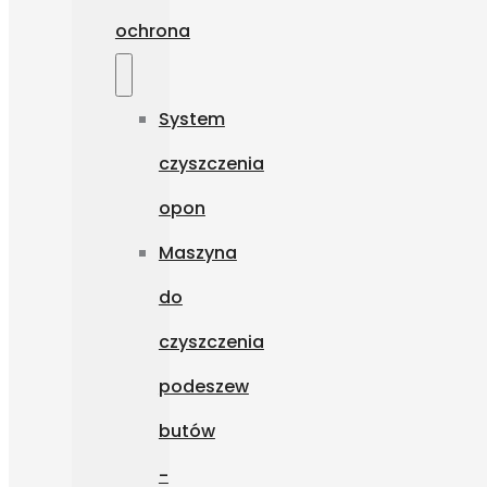
ochrona
System
czyszczenia
opon
Maszyna
do
czyszczenia
podeszew
butów
-