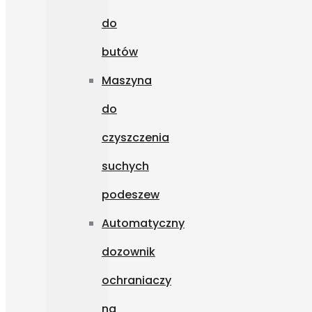
do
butów
Maszyna
do
czyszczenia
suchych
podeszew
Automatyczny
dozownik
ochraniaczy
na