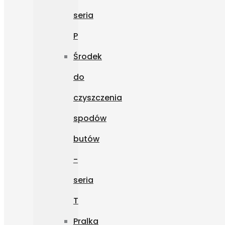
seria
P
Środek
do
czyszczenia
spodów
butów
-
seria
T
Pralka