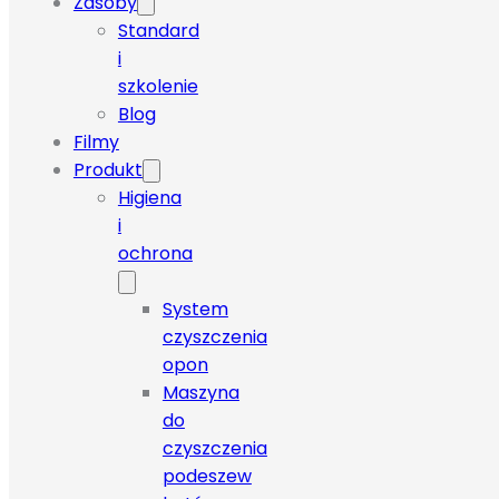
Zasoby
Standard
i
szkolenie
Blog
Filmy
Produkt
Higiena
i
ochrona
System
czyszczenia
opon
Maszyna
do
czyszczenia
podeszew