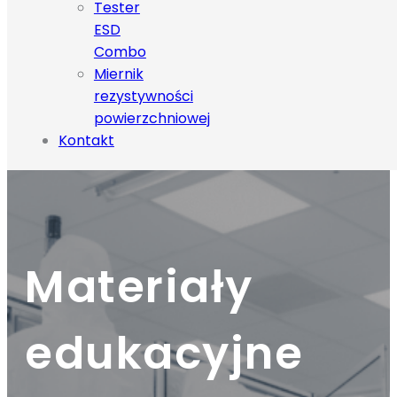
Tester
ESD
Combo
Miernik
rezystywności
powierzchniowej
Kontakt
Materiały
edukacyjne