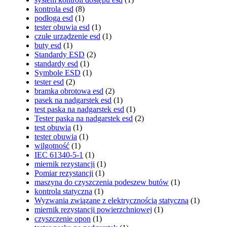
kontrola esd
(8)
podłoga esd
(1)
tester obuwia esd
(1)
czułe urządzenie esd
(1)
buty esd
(1)
Standardy ESD
(2)
standardy esd
(1)
Symbole ESD
(1)
tester esd
(2)
bramka obrotowa esd
(2)
pasek na nadgarstek esd
(1)
test paska na nadgarstek esd
(1)
Tester paska na nadgarstek esd
(2)
test obuwia
(1)
tester obuwia
(1)
wilgotność
(1)
IEC 61340-5-1
(1)
miernik rezystancji
(1)
Pomiar rezystancji
(1)
maszyna do czyszczenia podeszew butów
(1)
kontrola statyczna
(1)
Wyzwania związane z elektrycznością statyczną
(1)
miernik rezystancji powierzchniowej
(1)
czyszczenie opon
(1)