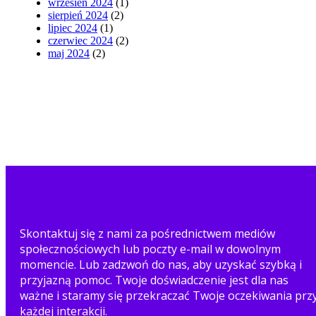
wrzesień 2024
(1)
sierpień 2024
(2)
lipiec 2024
(1)
czerwiec 2024
(2)
maj 2024
(2)
Skontaktuj się z nami za pośrednictwem mediów
społecznościowych lub poczty e-mail w dowolnym
momencie. Lub zadzwoń do nas, aby uzyskać szybką i
przyjazną pomoc. Twoje doświadczenie jest dla nas
ważne i staramy się przekraczać Twoje oczekiwania prz
każdej interakcji.