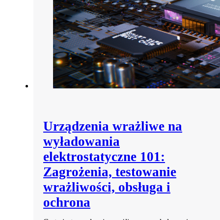
Urządzenia wrażliwe na
wyładowania
elektrostatyczne 101:
Zagrożenia, testowanie
wrażliwości, obsługa i
ochrona