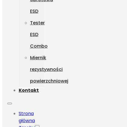
ESD
Tester
ESD
Combo
Miernik
rezystywności
powierzchniowej
Kontakt
Strona
główna