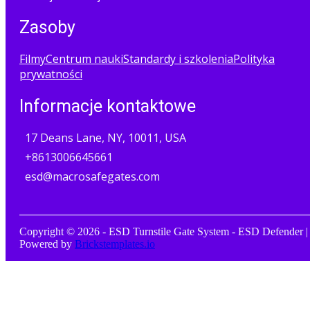
Zasoby
Filmy
Centrum nauki
Standardy i szkolenia
Polityka
prywatności
Informacje kontaktowe
17 Deans Lane, NY, 10011, USA
+8613006645661
esd@macrosafegates.com
Copyright © 2026 - ESD Turnstile Gate System - ESD Defender |
Powered by
Brickstemplates.io