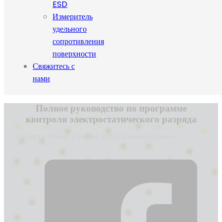
ESD
Измеритель
удельного
сопротивления
поверхности
Свяжитесь с
нами
Полное руководство по программе
контроля электростатического разряда
Альберто Новак
23 января 2025 г.
0 комментариев