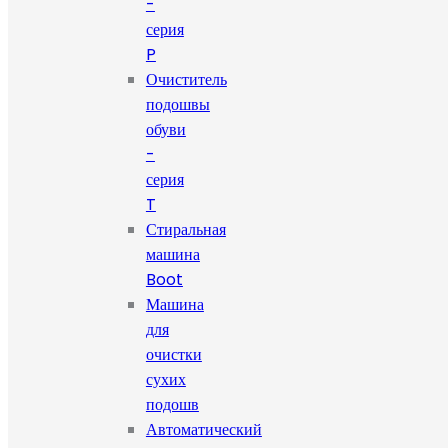
-
серия
P
Очиститель
подошвы
обуви
-
серия
T
Стиральная
машина
Boot
Машина
для
очистки
сухих
подошв
Автоматический