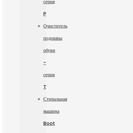
серия
P
Очиститель
подошвы
обуви
-
серия
T
Стиральная
машина
Boot