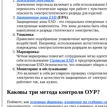
Заземление персонала
:
Заземление персонала включает в себя использование 
переносить статические заряды при работе с чувстви
опасность электростатического разряда для изделий.
Защищенные зоны ESD
(EPA)
:
Защищенные зоны ESD - это специально отведенные зо
электронные компоненты. Эти зоны должны быть обо
накопления и разряда статического электричества.
Упаковка
:
Правильно подобранные упаковочные материалы могу
воздействий. Например, использование антистатическо
повреждены электростатическим разрядом во время тр
Маркировка
:
Четкая маркировка помогает сотрудникам легко иден
себя использование
Символы ESD
и предупреждающие
протоколам ESD-безопасности, что повышает общую ос
Мониторинг и обслуживание
:
Это включает в себя регулярную проверку сопротивле
электричества и целостности защищенных от электрост
работают так, как нужно.
Каковы три метода контроля ОУР?
Поймите, как
основные факторы, влияющие на создание с
предотвратить, сосредоточившись на трех ключевых аспекта