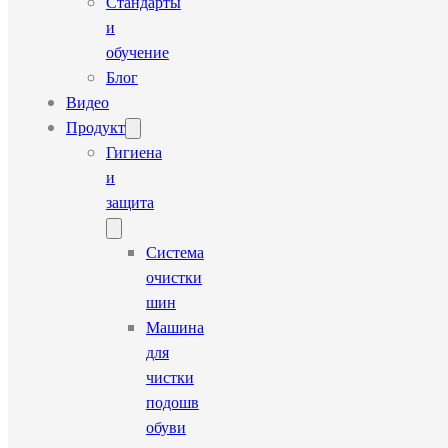
Стандарты
и
обучение
Блог
Видео
Продукт
Гигиена
и
защита
Система
очистки
шин
Машина
для
чистки
подошв
обуви