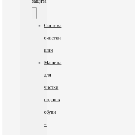
защита
Система
очистки
шин
Машина
для
чистки
подошв
обуви
-