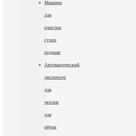
Машина
для
очистки
сухих
подошв
Автоматический
диспенсер
для
чехлов
для
обуви