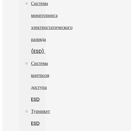
Система
мониторинга
электростатического
разряда
(ESD)
Система
контроля
доступа
ESD
Турникет
ESD