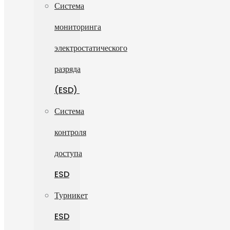
Система
мониторинга
электростатического
разряда
(ESD)
Система
контроля
доступа
ESD
Турникет
ESD