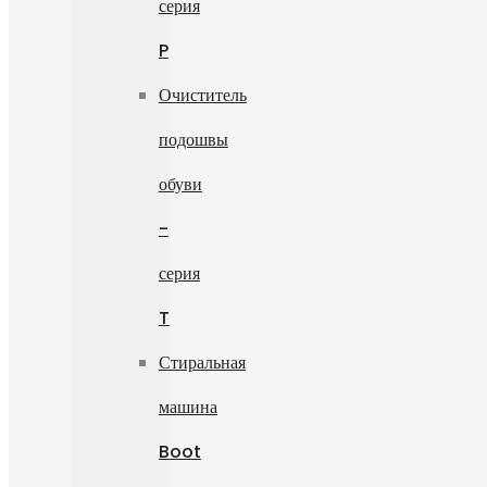
серия
P
Очиститель
подошвы
обуви
-
серия
T
Стиральная
машина
Boot