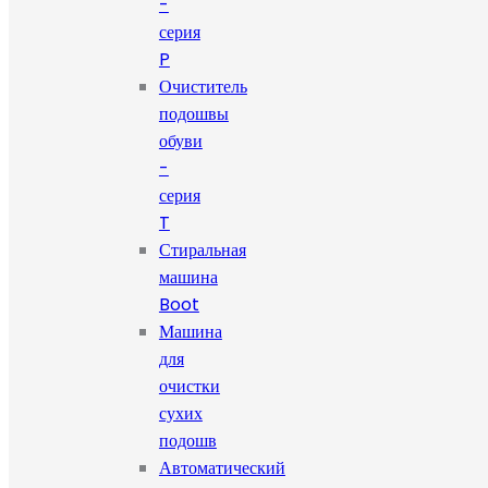
-
серия
P
Очиститель
подошвы
обуви
-
серия
T
Стиральная
машина
Boot
Машина
для
очистки
сухих
подошв
Автоматический