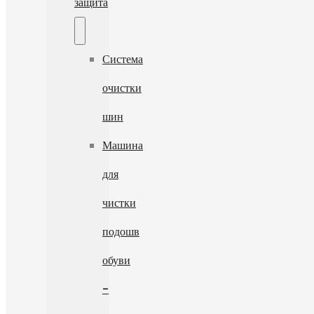
защита
Система
очистки
шин
Машина
для
чистки
подошв
обуви
-