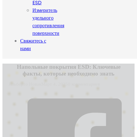
ESD
Измеритель
удельного
сопротивления
поверхности
Свяжитесь с
нами
Напольные покрытия ESD: Ключевые
факты, которые необходимо знать
Альберто Новак
Март 4, 2025
0 комментариев