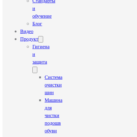
Стандарты
и
обучение
Блог
Видео
Продукт
Гигиена
и
защита
Система
очистки
шин
Машина
для
чистки
подошв
обуви