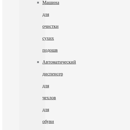
Машина
для
очистки
сухих
подошв
Автоматический
диспенсер
для
чехлов
для
обуви