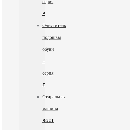
серия
P
Очиститель
подошвы
обуви
-
серия
T
Стиральная
машина
Boot