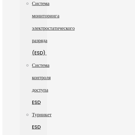
Система
мониторинга
электростатического
разряда
(ESD)
Система
контроля
доступа
ESD
Турникет
ESD