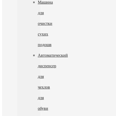
Машина
для
очистки
сухих
подошв
Автоматический
диспенсер
для
чехлов
для
обуви