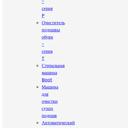
-
серия
P
Очиститель
подошвы
обуви
-
серия
T
Стиральная
машина
Boot
Машина
для
очистки
сухих
подошв
Автоматический