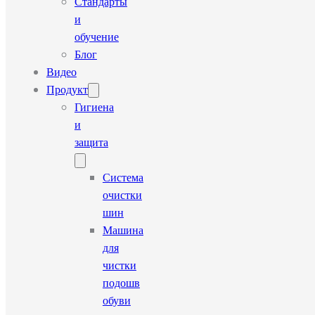
Стандарты
и
обучение
Блог
Видео
Продукт
Гигиена
и
защита
Система
очистки
шин
Машина
для
чистки
подошв
обуви