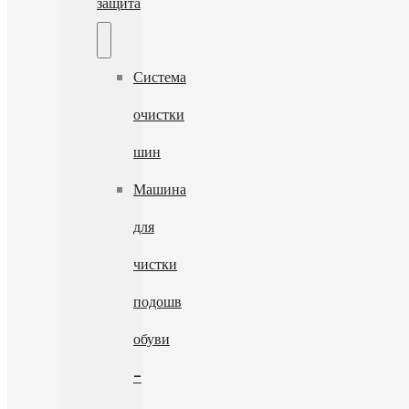
защита
Система
очистки
шин
Машина
для
чистки
подошв
обуви
-