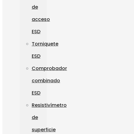
de
acceso
ESD
Torniquete
ESD
Comprobador
combinado
ESD
Resistivímetro
de
superficie