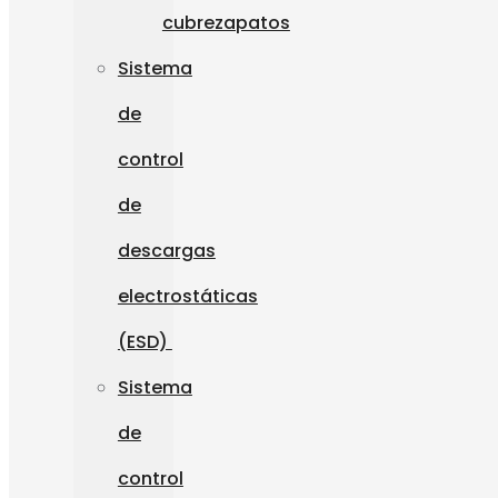
cubrezapatos
Sistema
de
control
de
descargas
electrostáticas
(ESD)
Sistema
de
control