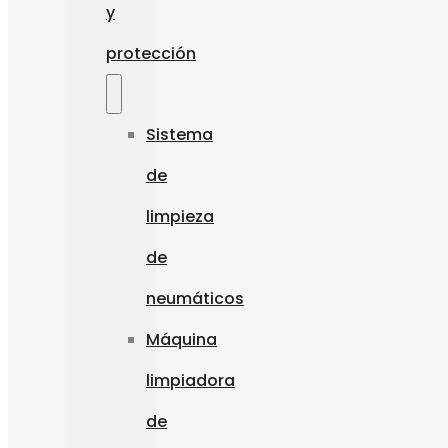
y
protección
Sistema
de
limpieza
de
neumáticos
Máquina
limpiadora
de