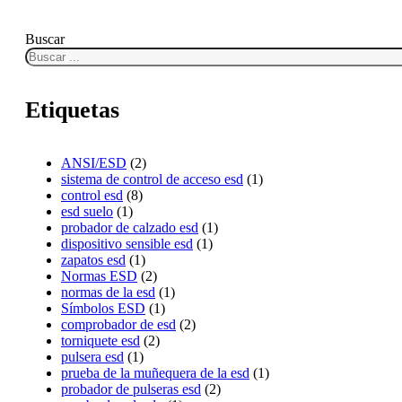
Buscar
Etiquetas
ANSI/ESD
(2)
sistema de control de acceso esd
(1)
control esd
(8)
esd suelo
(1)
probador de calzado esd
(1)
dispositivo sensible esd
(1)
zapatos esd
(1)
Normas ESD
(2)
normas de la esd
(1)
Símbolos ESD
(1)
comprobador de esd
(2)
torniquete esd
(2)
pulsera esd
(1)
prueba de la muñequera de la esd
(1)
probador de pulseras esd
(2)