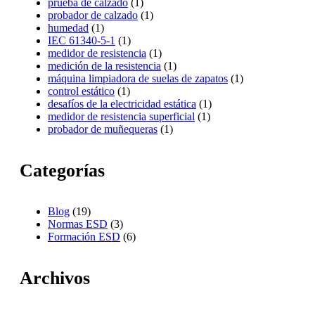
prueba de calzado
(1)
probador de calzado
(1)
humedad
(1)
IEC 61340-5-1
(1)
medidor de resistencia
(1)
medición de la resistencia
(1)
máquina limpiadora de suelas de zapatos
(1)
control estático
(1)
desafíos de la electricidad estática
(1)
medidor de resistencia superficial
(1)
probador de muñequeras
(1)
Categorías
Blog
(19)
Normas ESD
(3)
Formación ESD
(6)
Archivos