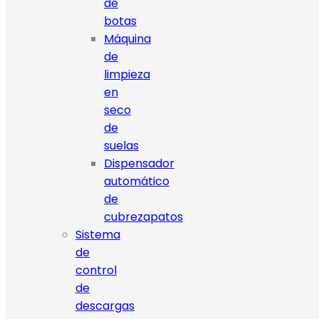
de
botas
Máquina
de
limpieza
en
seco
de
suelas
Dispensador
automático
de
cubrezapatos
Sistema
de
control
de
descargas