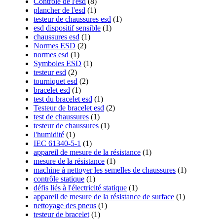
Contrôle de l'esd
(8)
plancher de l'esd
(1)
testeur de chaussures esd
(1)
esd dispositif sensible
(1)
chaussures esd
(1)
Normes ESD
(2)
normes esd
(1)
Symboles ESD
(1)
testeur esd
(2)
tourniquet esd
(2)
bracelet esd
(1)
test du bracelet esd
(1)
Testeur de bracelet esd
(2)
test de chaussures
(1)
testeur de chaussures
(1)
l'humidité
(1)
IEC 61340-5-1
(1)
appareil de mesure de la résistance
(1)
mesure de la résistance
(1)
machine à nettoyer les semelles de chaussures
(1)
contrôle statique
(1)
défis liés à l'électricité statique
(1)
appareil de mesure de la résistance de surface
(1)
nettoyage des pneus
(1)
testeur de bracelet
(1)