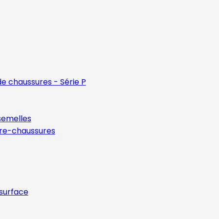
e chaussures - Série P
semelles
vre-chaussures
 surface