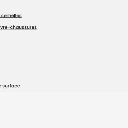
 semelles
uvre-chaussures
e surface