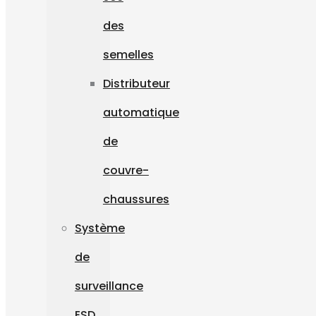
des
semelles
Distributeur
automatique
de
couvre-
chaussures
Système
de
surveillance
ESD