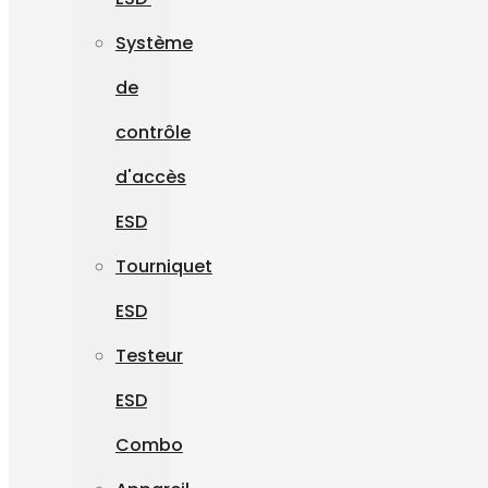
Système
de
contrôle
d'accès
ESD
Tourniquet
ESD
Testeur
ESD
Combo