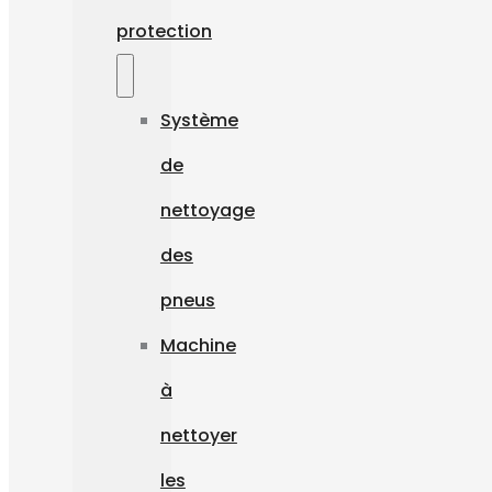
protection
Système
de
nettoyage
des
pneus
Machine
à
nettoyer
les