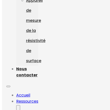
Appareil
de
mesure
de la
résistivité
de
surface
Nous
contacter
Accueil
Ressources