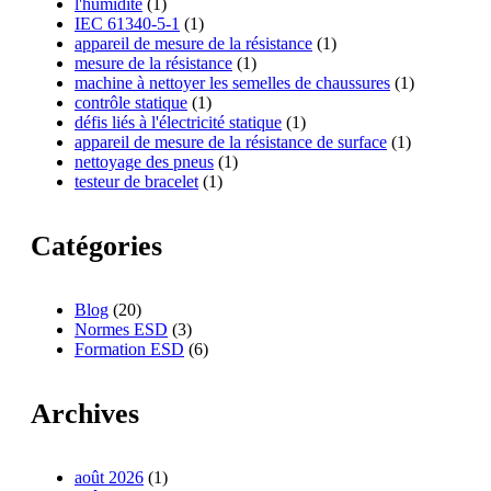
l'humidité
(1)
IEC 61340-5-1
(1)
appareil de mesure de la résistance
(1)
mesure de la résistance
(1)
machine à nettoyer les semelles de chaussures
(1)
contrôle statique
(1)
défis liés à l'électricité statique
(1)
appareil de mesure de la résistance de surface
(1)
nettoyage des pneus
(1)
testeur de bracelet
(1)
Catégories
Blog
(20)
Normes ESD
(3)
Formation ESD
(6)
Archives
août 2026
(1)