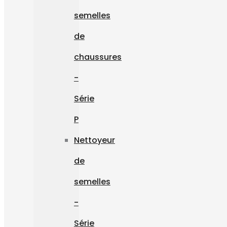
semelles
de
chaussures
-
Série
P
Nettoyeur
de
semelles
-
Série