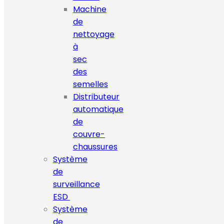
Machine
de
nettoyage
à
sec
des
semelles
Distributeur
automatique
de
couvre-
chaussures
Système
de
surveillance
ESD
Système
de