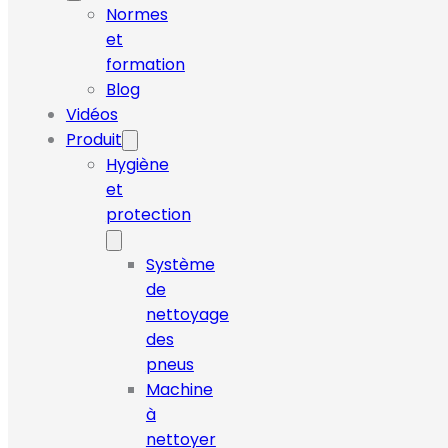
Normes
et
formation
Blog
Vidéos
Produit
Hygiène
et
protection
Système
de
nettoyage
des
pneus
Machine
à
nettoyer