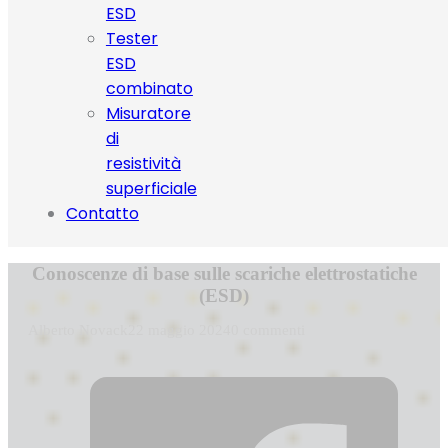
ESD
Tester
ESD
combinato
Misuratore
di
resistività
superficiale
Contatto
Conoscenze di base sulle scariche elettrostatiche
(ESD)
Alberto Novack
22 maggio 2024
0 commenti