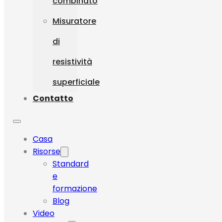
combinato
Misuratore
di
resistività
superficiale
Contatto
Casa
Risorse
Standard
e
formazione
Blog
Video