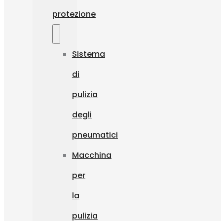
protezione
Sistema
di
pulizia
degli
pneumatici
Macchina
per
la
pulizia