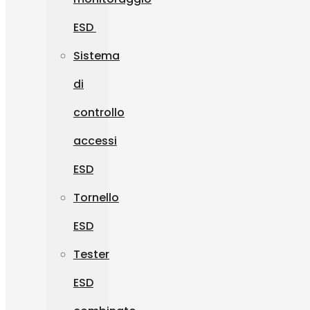
ESD
Sistema
di
controllo
accessi
ESD
Tornello
ESD
Tester
ESD