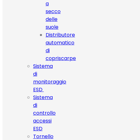
a
secco
delle
suole
Distributore
automatico
di
copriscarpe
Sistema
di
monitoraggio
ESD
Sistema
di
controllo
accessi
ESD
Tornello