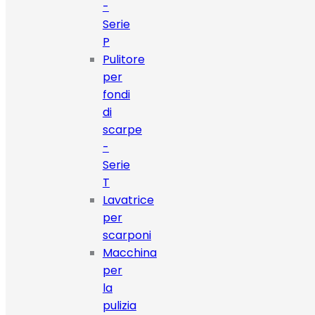
-
Serie
P
Pulitore
per
fondi
di
scarpe
-
Serie
T
Lavatrice
per
scarponi
Macchina
per
la
pulizia