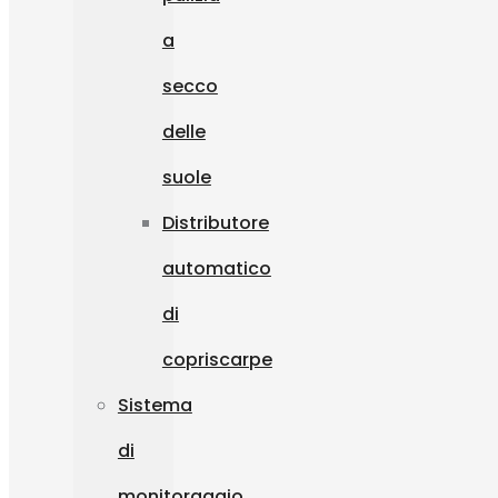
a
secco
delle
suole
Distributore
automatico
di
copriscarpe
Sistema
di
monitoraggio