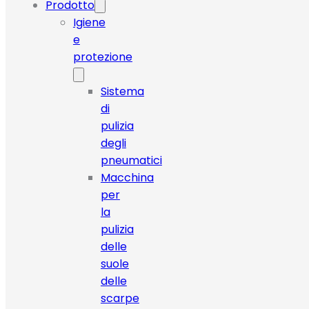
Prodotto
Igiene
e
protezione
Sistema
di
pulizia
degli
pneumatici
Macchina
per
la
pulizia
delle
suole
delle
scarpe