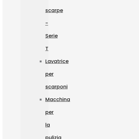
scarpe
-
Serie
T
Lavatrice
per
scarponi
Macchina
per
la
pulizia