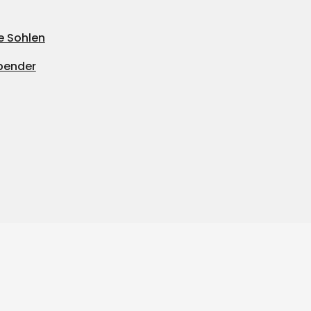
e Sohlen
pender