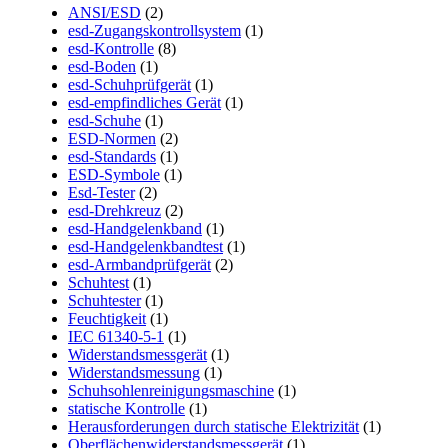
ANSI/ESD
(2)
esd-Zugangskontrollsystem
(1)
esd-Kontrolle
(8)
esd-Boden
(1)
esd-Schuhprüfgerät
(1)
esd-empfindliches Gerät
(1)
esd-Schuhe
(1)
ESD-Normen
(2)
esd-Standards
(1)
ESD-Symbole
(1)
Esd-Tester
(2)
esd-Drehkreuz
(2)
esd-Handgelenkband
(1)
esd-Handgelenkbandtest
(1)
esd-Armbandprüfgerät
(2)
Schuhtest
(1)
Schuhtester
(1)
Feuchtigkeit
(1)
IEC 61340-5-1
(1)
Widerstandsmessgerät
(1)
Widerstandsmessung
(1)
Schuhsohlenreinigungsmaschine
(1)
statische Kontrolle
(1)
Herausforderungen durch statische Elektrizität
(1)
Oberflächenwiderstandsmessgerät
(1)