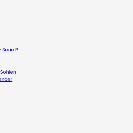
 Serie P
 Sohlen
ender