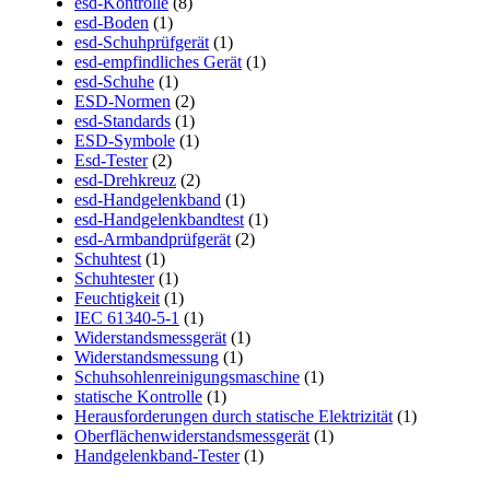
esd-Kontrolle
(8)
esd-Boden
(1)
esd-Schuhprüfgerät
(1)
esd-empfindliches Gerät
(1)
esd-Schuhe
(1)
ESD-Normen
(2)
esd-Standards
(1)
ESD-Symbole
(1)
Esd-Tester
(2)
esd-Drehkreuz
(2)
esd-Handgelenkband
(1)
esd-Handgelenkbandtest
(1)
esd-Armbandprüfgerät
(2)
Schuhtest
(1)
Schuhtester
(1)
Feuchtigkeit
(1)
IEC 61340-5-1
(1)
Widerstandsmessgerät
(1)
Widerstandsmessung
(1)
Schuhsohlenreinigungsmaschine
(1)
statische Kontrolle
(1)
Herausforderungen durch statische Elektrizität
(1)
Oberflächenwiderstandsmessgerät
(1)
Handgelenkband-Tester
(1)