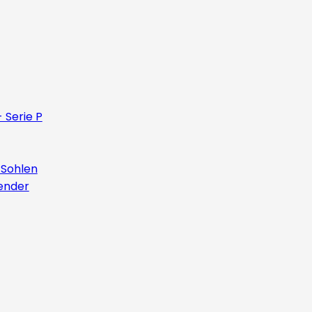
 Serie P
 Sohlen
ender