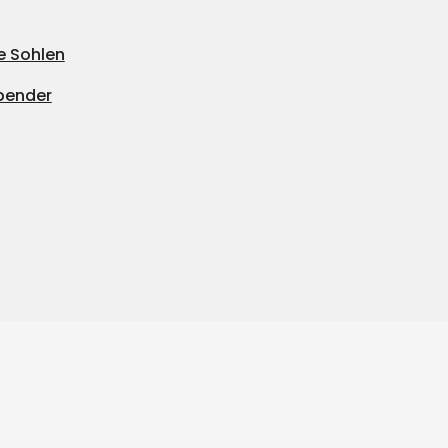
e Sohlen
pender