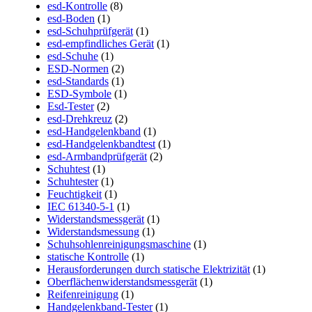
esd-Kontrolle
(8)
esd-Boden
(1)
esd-Schuhprüfgerät
(1)
esd-empfindliches Gerät
(1)
esd-Schuhe
(1)
ESD-Normen
(2)
esd-Standards
(1)
ESD-Symbole
(1)
Esd-Tester
(2)
esd-Drehkreuz
(2)
esd-Handgelenkband
(1)
esd-Handgelenkbandtest
(1)
esd-Armbandprüfgerät
(2)
Schuhtest
(1)
Schuhtester
(1)
Feuchtigkeit
(1)
IEC 61340-5-1
(1)
Widerstandsmessgerät
(1)
Widerstandsmessung
(1)
Schuhsohlenreinigungsmaschine
(1)
statische Kontrolle
(1)
Herausforderungen durch statische Elektrizität
(1)
Oberflächenwiderstandsmessgerät
(1)
Reifenreinigung
(1)
Handgelenkband-Tester
(1)