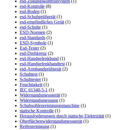
esd-Zugangskontrollsystem
(1)
esd-Kontrolle
(8)
esd-Boden
(1)
esd-Schuhprüfgerät
(1)
esd-empfindliches Gerät
(1)
esd-Schuhe
(1)
ESD-Normen
(2)
esd-Standards
(1)
ESD-Symbole
(1)
Esd-Tester
(2)
esd-Drehkreuz
(2)
esd-Handgelenkband
(1)
esd-Handgelenkbandtest
(1)
esd-Armbandprüfgerät
(2)
Schuhtest
(1)
Schuhtester
(1)
Feuchtigkeit
(1)
IEC 61340-5-1
(1)
Widerstandsmessgerät
(1)
Widerstandsmessung
(1)
Schuhsohlenreinigungsmaschine
(1)
statische Kontrolle
(1)
Herausforderungen durch statische Elektrizität
(1)
Oberflächenwiderstandsmessgerät
(1)
Reifenreinigung
(1)