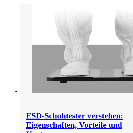
ESD-Schuhtester verstehen:
Eigenschaften, Vorteile und