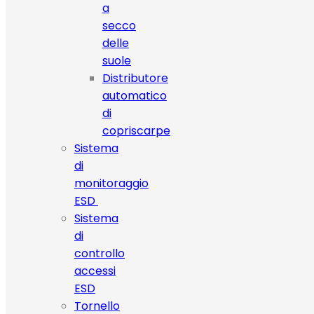
a
secco
delle
suole
Distributore
automatico
di
copriscarpe
Sistema
di
monitoraggio
ESD
Sistema
di
controllo
accessi
ESD
Tornello