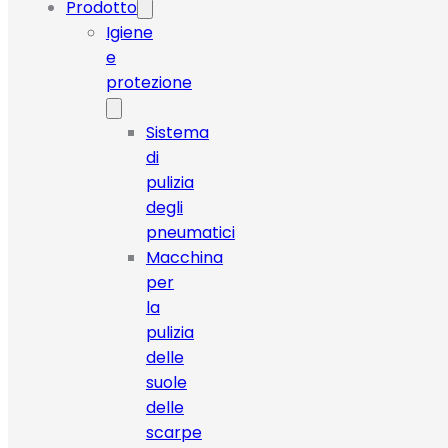
Prodotto
Igiene
e
protezione
Sistema
di
pulizia
degli
pneumatici
Macchina
per
la
pulizia
delle
suole
delle
scarpe