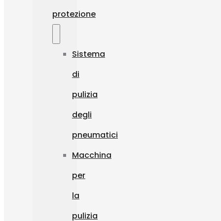
protezione
Sistema
di
pulizia
degli
pneumatici
Macchina
per
la
pulizia