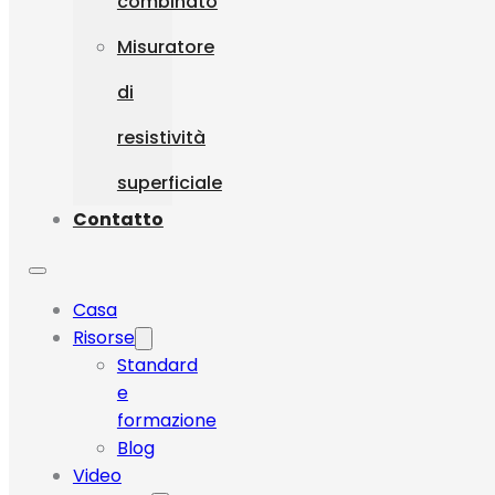
combinato
Misuratore
di
resistività
superficiale
Contatto
Casa
Risorse
Standard
e
formazione
Blog
Video