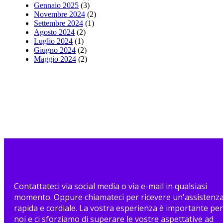
Gennaio 2025
(3)
Novembre 2024
(2)
Settembre 2024
(1)
Agosto 2024
(2)
Luglio 2024
(1)
Giugno 2024
(2)
Maggio 2024
(2)
Contattateci via social media o via e-mail in qualsiasi
momento. Oppure chiamateci per ricevere un'assistenz
rapida e cordiale. La vostra esperienza è importante per
noi e ci sforziamo di superare le vostre aspettative ad