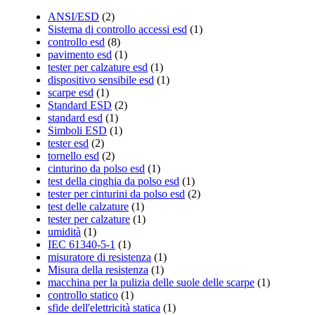
ANSI/ESD
(2)
Sistema di controllo accessi esd
(1)
controllo esd
(8)
pavimento esd
(1)
tester per calzature esd
(1)
dispositivo sensibile esd
(1)
scarpe esd
(1)
Standard ESD
(2)
standard esd
(1)
Simboli ESD
(1)
tester esd
(2)
tornello esd
(2)
cinturino da polso esd
(1)
test della cinghia da polso esd
(1)
tester per cinturini da polso esd
(2)
test delle calzature
(1)
tester per calzature
(1)
umidità
(1)
IEC 61340-5-1
(1)
misuratore di resistenza
(1)
Misura della resistenza
(1)
macchina per la pulizia delle suole delle scarpe
(1)
controllo statico
(1)
sfide dell'elettricità statica
(1)