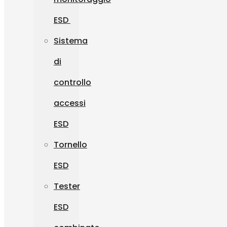
ESD
Sistema
di
controllo
accessi
ESD
Tornello
ESD
Tester
ESD