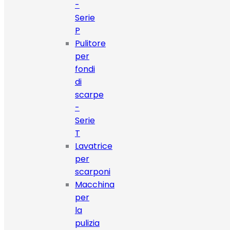
-
Serie
P
Pulitore
per
fondi
di
scarpe
-
Serie
T
Lavatrice
per
scarponi
Macchina
per
la
pulizia