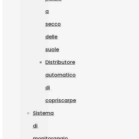
a
secco
delle
suole
Distributore
automatico
di
copriscarpe
Sistema
di
monitoraggio