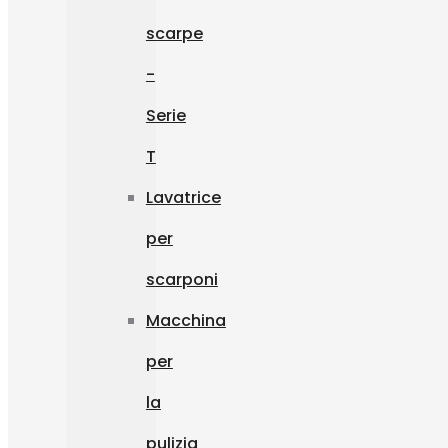
scarpe
-
Serie
T
Lavatrice
per
scarponi
Macchina
per
la
pulizia