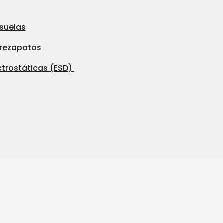
 suelas
brezapatos
ctrostáticas (ESD)