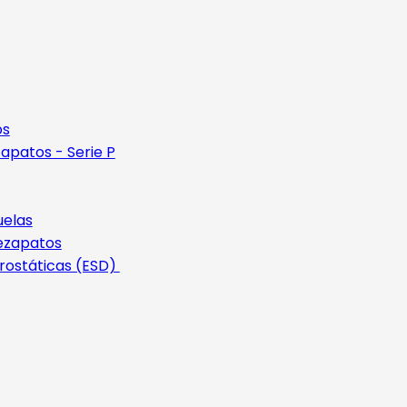
os
apatos - Serie P
uelas
ezapatos
rostáticas (ESD)