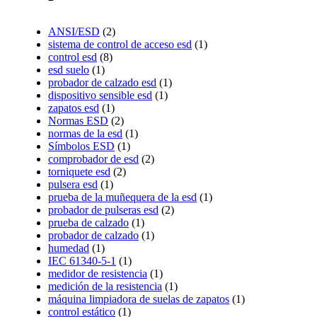
ANSI/ESD
(2)
sistema de control de acceso esd
(1)
control esd
(8)
esd suelo
(1)
probador de calzado esd
(1)
dispositivo sensible esd
(1)
zapatos esd
(1)
Normas ESD
(2)
normas de la esd
(1)
Símbolos ESD
(1)
comprobador de esd
(2)
torniquete esd
(2)
pulsera esd
(1)
prueba de la muñequera de la esd
(1)
probador de pulseras esd
(2)
prueba de calzado
(1)
probador de calzado
(1)
humedad
(1)
IEC 61340-5-1
(1)
medidor de resistencia
(1)
medición de la resistencia
(1)
máquina limpiadora de suelas de zapatos
(1)
control estático
(1)