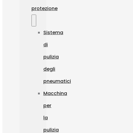
protezione
Sistema
di
pulizia
degli
pneumatici
Macchina
per
la
pulizia