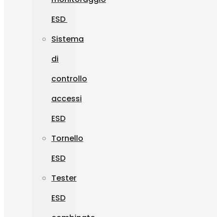
ESD
Sistema
di
controllo
accessi
ESD
Tornello
ESD
Tester
ESD