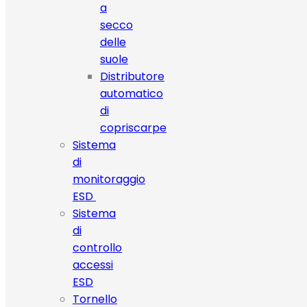
a
secco
delle
suole
Distributore
automatico
di
copriscarpe
Sistema
di
monitoraggio
ESD
Sistema
di
controllo
accessi
ESD
Tornello