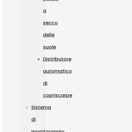
a
secco
delle
suole
Distributore
automatico
di
copriscarpe
Sistema
di
monitoraggio