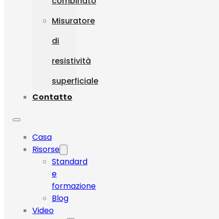
combinato
Misuratore
di
resistività
superficiale
Contatto
Casa
Risorse
Standard
e
formazione
Blog
Video