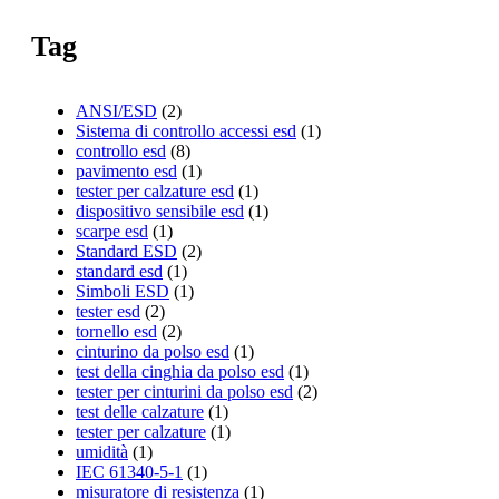
Tag
ANSI/ESD
(2)
Sistema di controllo accessi esd
(1)
controllo esd
(8)
pavimento esd
(1)
tester per calzature esd
(1)
dispositivo sensibile esd
(1)
scarpe esd
(1)
Standard ESD
(2)
standard esd
(1)
Simboli ESD
(1)
tester esd
(2)
tornello esd
(2)
cinturino da polso esd
(1)
test della cinghia da polso esd
(1)
tester per cinturini da polso esd
(2)
test delle calzature
(1)
tester per calzature
(1)
umidità
(1)
IEC 61340-5-1
(1)
misuratore di resistenza
(1)