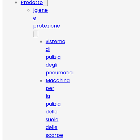
Prodotto
Igiene
e
protezione
Sistema
di
pulizia
degli
pneumatici
Macchina
per
la
pulizia
delle
suole
delle
scarpe