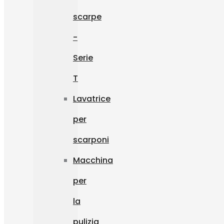
scarpe
-
Serie
T
Lavatrice
per
scarponi
Macchina
per
la
pulizia