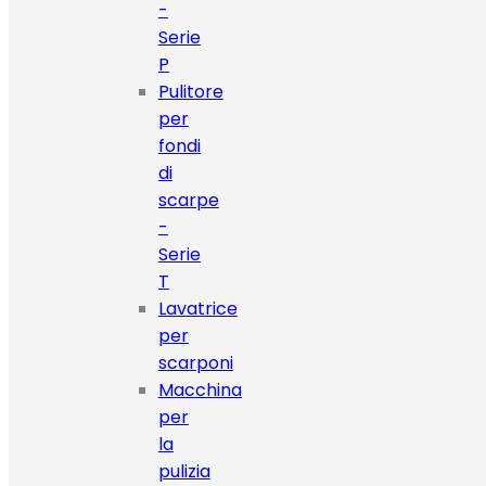
-
Serie
P
Pulitore
per
fondi
di
scarpe
-
Serie
T
Lavatrice
per
scarponi
Macchina
per
la
pulizia