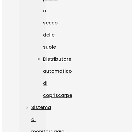
a
secco
delle
suole
Distributore
automatico
di
copriscarpe
Sistema
di
monitoraggio