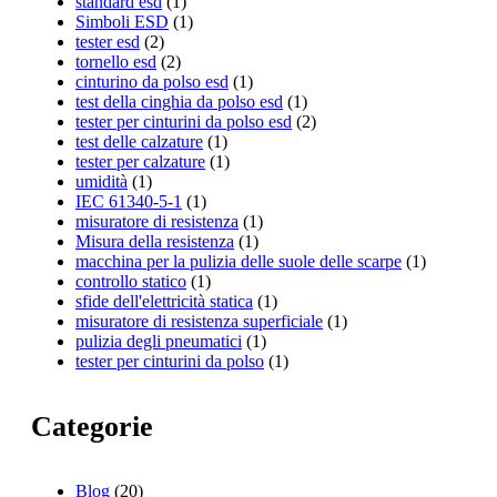
standard esd
(1)
Simboli ESD
(1)
tester esd
(2)
tornello esd
(2)
cinturino da polso esd
(1)
test della cinghia da polso esd
(1)
tester per cinturini da polso esd
(2)
test delle calzature
(1)
tester per calzature
(1)
umidità
(1)
IEC 61340-5-1
(1)
misuratore di resistenza
(1)
Misura della resistenza
(1)
macchina per la pulizia delle suole delle scarpe
(1)
controllo statico
(1)
sfide dell'elettricità statica
(1)
misuratore di resistenza superficiale
(1)
pulizia degli pneumatici
(1)
tester per cinturini da polso
(1)
Categorie
Blog
(20)