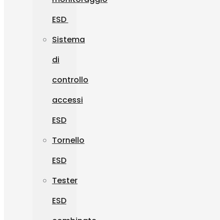
ESD
Sistema
di
controllo
accessi
ESD
Tornello
ESD
Tester
ESD