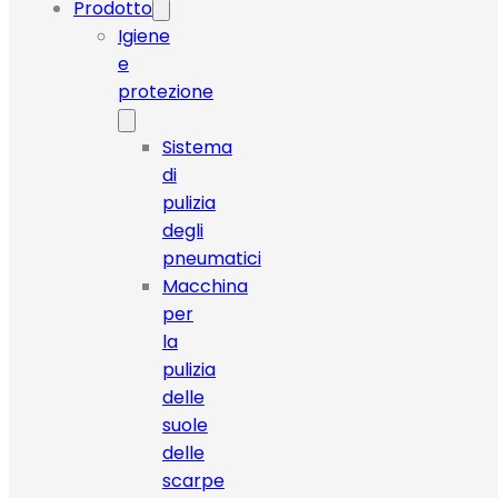
Prodotto
Igiene
e
protezione
Sistema
di
pulizia
degli
pneumatici
Macchina
per
la
pulizia
delle
suole
delle
scarpe