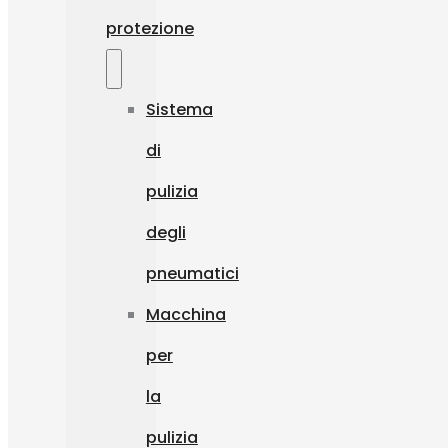
protezione
Sistema
di
pulizia
degli
pneumatici
Macchina
per
la
pulizia