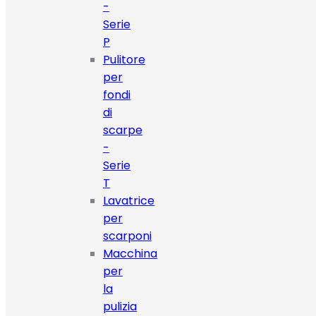
-
Serie
P
Pulitore
per
fondi
di
scarpe
-
Serie
T
Lavatrice
per
scarponi
Macchina
per
la
pulizia