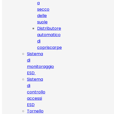
a
secco
delle
suole
Distributore
automatico
di
copriscarpe
Sistema
di
monitoraggio
ESD
Sistema
di
controllo
accessi
ESD
Tornello