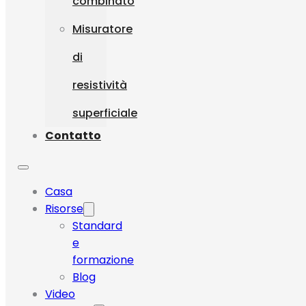
combinato
Misuratore
di
resistività
superficiale
Contatto
Casa
Risorse
Standard
e
formazione
Blog
Video