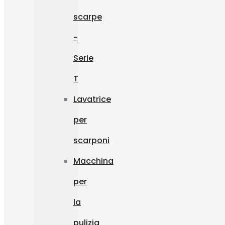
scarpe
-
Serie
T
Lavatrice
per
scarponi
Macchina
per
la
pulizia