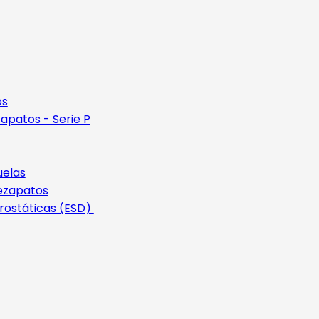
os
apatos - Serie P
uelas
ezapatos
rostáticas (ESD)