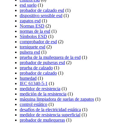
esd suelo
(1)
probador de calzado esd
(1)
dispositivo sensible esd
(1)
zapatos esd
(1)
Normas ESD
(2)
normas de la esd
(1)
Símbolos ESD
(1)
comprobador de esd
(2)
torniquete esd
(2)
pulsera esd
(1)
prueba de la muñequera de la esd
(1)
probador de pulseras esd
(2)
prueba de calzado
(1)
probador de calzado
(1)
humedad
(1)
IEC 61340-5-1
(1)
medidor de resistencia
(1)
medición de la resistencia
(1)
máquina limpiadora de suelas de zapatos
(1)
control estático
(1)
desafíos de la electricidad estática
(1)
medidor de resistencia superficial
(1)
probador de muñequeras
(1)