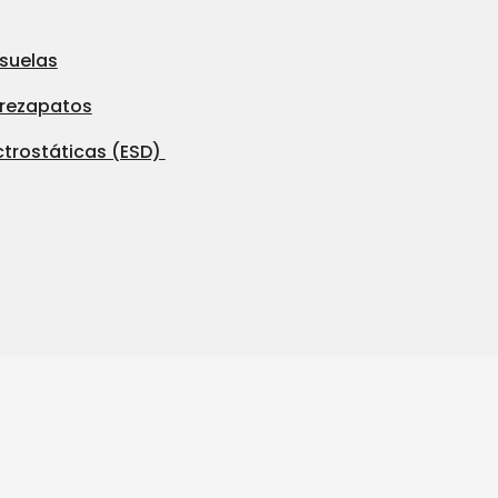
 suelas
brezapatos
ctrostáticas (ESD)