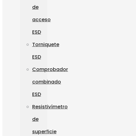
de
acceso
ESD
Torniquete
ESD
Comprobador
combinado
ESD
Resistivímetro
de
superficie