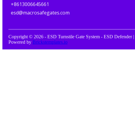
+8613006645661
esd@macrosafegates.com
Copyright © 2026 - ESD Turnstile Gate System - ESD Defender |
Powered by
Brickstemplates.io