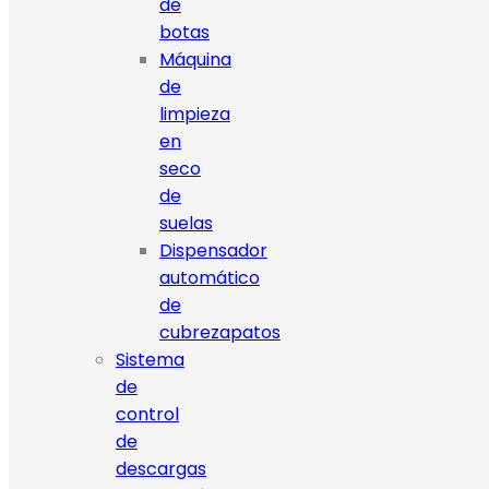
de
botas
Máquina
de
limpieza
en
seco
de
suelas
Dispensador
automático
de
cubrezapatos
Sistema
de
control
de
descargas