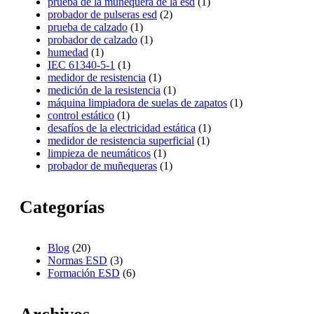
prueba de la muñequera de la esd
(1)
probador de pulseras esd
(2)
prueba de calzado
(1)
probador de calzado
(1)
humedad
(1)
IEC 61340-5-1
(1)
medidor de resistencia
(1)
medición de la resistencia
(1)
máquina limpiadora de suelas de zapatos
(1)
control estático
(1)
desafíos de la electricidad estática
(1)
medidor de resistencia superficial
(1)
limpieza de neumáticos
(1)
probador de muñequeras
(1)
Categorías
Blog
(20)
Normas ESD
(3)
Formación ESD
(6)