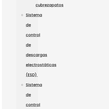
cubrezapatos
Sistema
de
control
de
descargas
electrostáticas
(ESD)
Sistema
de
control