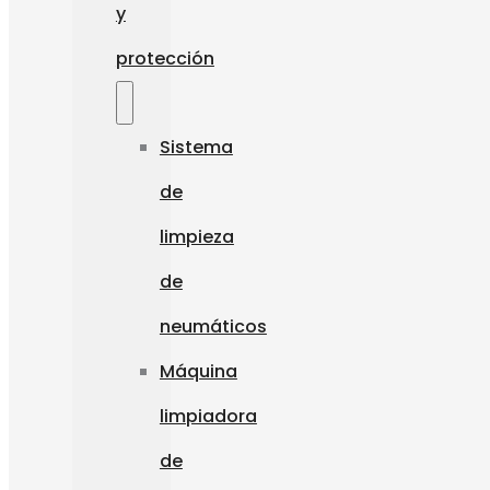
y
protección
Sistema
de
limpieza
de
neumáticos
Máquina
limpiadora
de