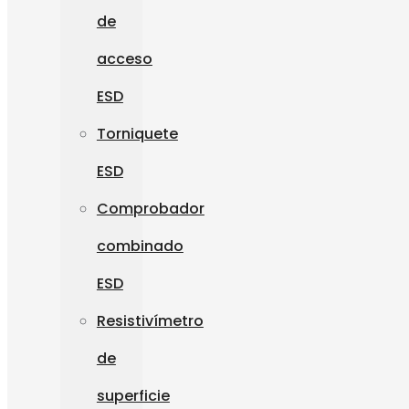
de
acceso
ESD
Torniquete
ESD
Comprobador
combinado
ESD
Resistivímetro
de
superficie