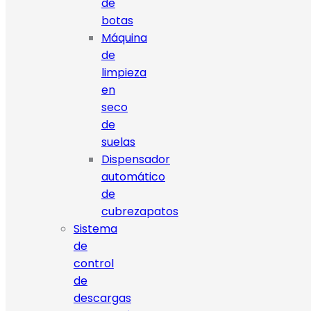
de
botas
Máquina
de
limpieza
en
seco
de
suelas
Dispensador
automático
de
cubrezapatos
Sistema
de
control
de
descargas