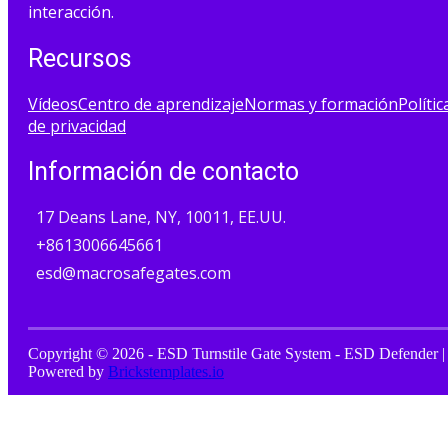
interacción.
Recursos
Vídeos
Centro de aprendizaje
Normas y formación
Polític
de privacidad
Información de contacto
17 Deans Lane, NY, 10011, EE.UU.
+8613006645661
esd@macrosafegates.com
Copyright © 2026 - ESD Turnstile Gate System - ESD Defender |
Powered by
Brickstemplates.io