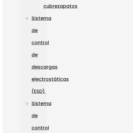
cubrezapatos
Sistema
de
control
de
descargas
electrostáticas
(ESD)
Sistema
de
control