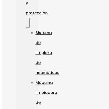
y
protección
Sistema
de
limpieza
de
neumáticos
Máquina
limpiadora
de