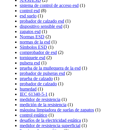
ANSI/ESD
(2)
sistema de control de acceso esd
(1)
control esd
(8)
esd suelo
(1)
probador de calzado esd
(1)
dispositivo sensible esd
(1)
zapatos esd
(1)
Normas ESD
(2)
normas de la esd
(1)
Símbolos ESD
(1)
comprobador de esd
(2)
torniquete esd
(2)
pulsera esd
(1)
prueba de la muñequera de la esd
(1)
probador de pulseras esd
(2)
prueba de calzado
(1)
probador de calzado
(1)
humedad
(1)
IEC 61340-5-1
(1)
medidor de resistencia
(1)
medición de la resistencia
(1)
máquina limpiadora de suelas de zapatos
(1)
control estático
(1)
desafíos de la electricidad estática
(1)
medidor de resistencia superficial
(1)